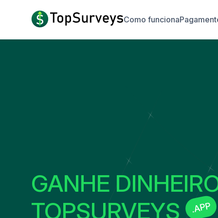
Como funciona
Pagament
GANHE DINHEIR
TOPSURVEYS
.APP