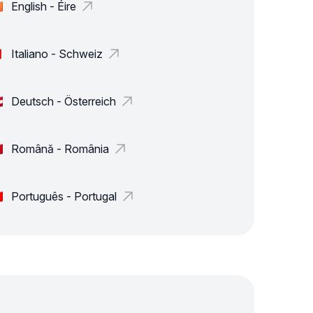
English - Éire
Italiano - Schweiz
Deutsch - Österreich
Română - România
Português - Portugal