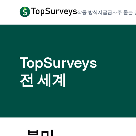
작동 방식
지급금
자주 묻는
TopSurveys
전 세계
북미